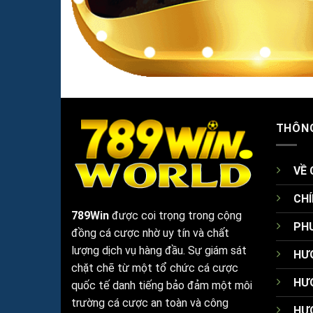
THÔNG
VỀ 
CHÍ
789Win
được coi trọng trong cộng
PH
đồng cá cược nhờ uy tín và chất
lượng dịch vụ hàng đầu. Sự giám sát
HƯ
chặt chẽ từ một tổ chức cá cược
HƯỚ
quốc tế danh tiếng bảo đảm một môi
trường cá cược an toàn và công
HƯỚ