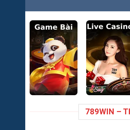
789WIN – T