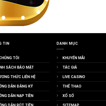
 TIN
DANH MỤC
CHÚNG TÔI
KHUYẾN MÃI
NH SÁCH BẢO MẬT
TÁC GIẢ
ƯƠNG THỨC LIÊN HỆ
LIVE CASINO
ỚNG DẪN ĐĂNG KÝ
THỂ THAO
NG DẪN NẠP TIỀN
XỔ SỐ
NG DẪN RÚT TIỀN
SITEMAP