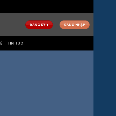
ĐĂNG KÝ +
ĐĂNG NHẬP
HỆ
TIN TỨC