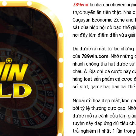
789win
là nhà cái chuyên ngh
trực tuyến ăn tiền thật. Nhà 
Cagayan Economic Zone and F
sát của hiệp hội cờ bạc thế g
nơi đây làm điểm đến vừa giải t
Dù được ra mắt từ lâu nhưng t
của
789win.com
. Nhờ những 
nhanh chóng thu hút được sự 
châu Á. Địa chỉ cá cược này đ
hàng loạt sản phẩm cá cược đ
số, slot, game bài, bắn cá, thể
Ngoài đồ họa đẹp mắt, kho ga
bởi tỷ lệ thưởng cực cao. Nhờ 
được mở ra cánh cửa làm giàu
tuyến này đáp ứng đủ tiêu ch
trải nghiệm ít nhất 1 lần trong