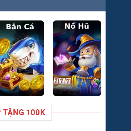
P TẶNG 100K