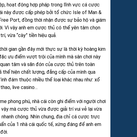
iệp, hoạt động hợp pháp trong lĩnh vực cá cược
cái này được cấp phép bởi tổ chức Isle of Man &
ree Port, đồng thời nhận được sự bảo hộ và giám
iới. Vì vậy anh em cược thủ có thể yên tâm chọn
rí, vừa “cày” tiền hiệu quả.
hời gian gần đây mới thực sự là thời kỳ hoàng kim
đặc ưu điểm vượt trội của mình mà sân chơi này
quan tâm và săn đón của cược thủ trên toàn
ã thể hiện chất lượng, đẳng cấp của mình qua
ình đám thuộc nhiều thể loại khác nhau như: xổ
 thao, live casino…
me phong phú, nhà cái còn ghi điểm với người chơi
vậy mà cược thủ vừa được giải trí vui vẻ lại vừa
 nhanh chóng. Nhìn chung, địa chỉ cá cược trực
uẩn của 1 nhà cái quốc tế, xứng đáng để anh em
 đời.