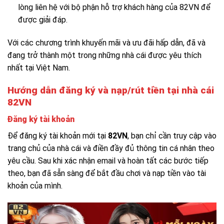
lòng liên hệ với bộ phận hỗ trợ khách hàng của 82VN để
được giải đáp.
Với các chương trình khuyến mãi và ưu đãi hấp dẫn, đã và
đang trở thành một trong những nhà cái được yêu thích
nhất tại Việt Nam.
Hướng dẫn đăng ký và nạp/rút tiền tại nhà cái
82VN
Đăng ký tài khoản
Để đăng ký tài khoản mới tại
82VN
, bạn chỉ cần truy cập vào
trang chủ của nhà cái và điền đầy đủ thông tin cá nhân theo
yêu cầu. Sau khi xác nhận email và hoàn tất các bước tiếp
theo, bạn đã sẵn sàng để bắt đầu chơi và nạp tiền vào tài
khoản của mình.