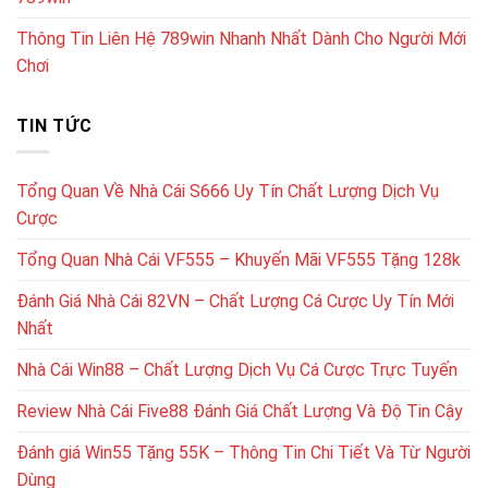
Thông Tin Liên Hệ 789win Nhanh Nhất Dành Cho Người Mới
Chơi
TIN TỨC
Tổng Quan Về Nhà Cái S666 Uy Tín Chất Lượng Dịch Vụ
Cược
Tổng Quan Nhà Cái VF555 – Khuyến Mãi VF555 Tặng 128k
Đánh Giá Nhà Cái 82VN – Chất Lượng Cá Cược Uy Tín Mới
Nhất
Nhà Cái Win88 – Chất Lượng Dịch Vụ Cá Cược Trực Tuyến
Review Nhà Cái Five88 Đánh Giá Chất Lượng Và Độ Tin Cậy
Đánh giá Win55 Tặng 55K – Thông Tin Chi Tiết Và Từ Người
Dùng