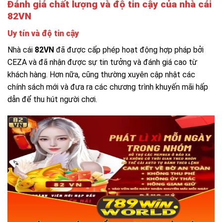
Đánh giá chất lượng và độ tin cậy của nhà cái
82VN
Uy tín và độ tin cậy
Nhà cái
82VN
đã được cấp phép hoạt động hợp pháp bởi
CEZA và đã nhận được sự tin tưởng và đánh giá cao từ
khách hàng. Hơn nữa, cũng thường xuyên cập nhật các
chính sách mới và đưa ra các chương trình khuyến mãi hấp
dẫn để thu hút người chơi.