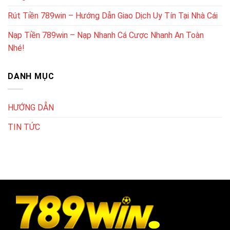
Rút Tiền 789win – Hướng Dẫn Giao Dịch Uy Tín Tại Nhà Cái
Nạp Tiền 789win – Nạp Nhanh Cá Cược Nhanh An Toàn
Nhé!
DANH MỤC
HƯỚNG DẪN
TIN TỨC