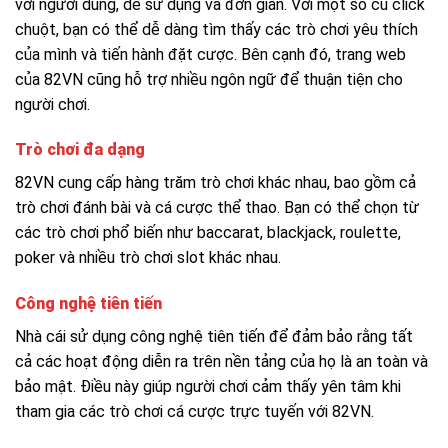
với người dùng, dễ sử dụng và đơn giản. Với một số cú click
chuột, bạn có thể dễ dàng tìm thấy các trò chơi yêu thích
của mình và tiến hành đặt cược. Bên cạnh đó, trang web
của 82VN cũng hỗ trợ nhiều ngôn ngữ để thuận tiện cho
người chơi.
Trò chơi đa dạng
82VN cung cấp hàng trăm trò chơi khác nhau, bao gồm cả
trò chơi đánh bài và cá cược thể thao. Bạn có thể chọn từ
các trò chơi phổ biến như baccarat, blackjack, roulette,
poker và nhiều trò chơi slot khác nhau.
Công nghệ tiên tiến
Nhà cái sử dụng công nghệ tiên tiến để đảm bảo rằng tất
cả các hoạt động diễn ra trên nền tảng của họ là an toàn và
bảo mật. Điều này giúp người chơi cảm thấy yên tâm khi
tham gia các trò chơi cá cược trực tuyến với 82VN.