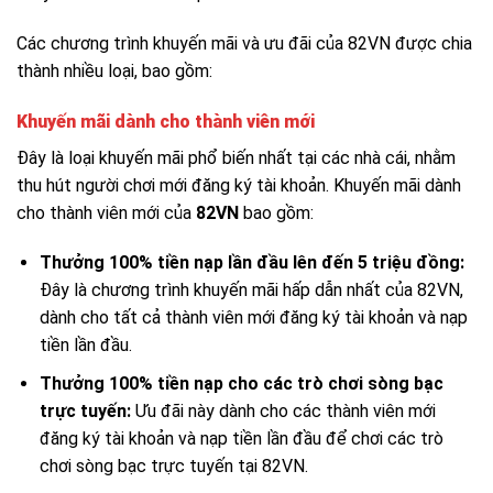
Các chương trình khuyến mãi và ưu đãi của 82VN được chia
thành nhiều loại, bao gồm:
Khuyến mãi dành cho thành viên mới
Đây là loại khuyến mãi phổ biến nhất tại các nhà cái, nhằm
thu hút người chơi mới đăng ký tài khoản. Khuyến mãi dành
cho thành viên mới của
82VN
bao gồm:
Thưởng 100% tiền nạp lần đầu lên đến 5 triệu đồng:
Đây là chương trình khuyến mãi hấp dẫn nhất của 82VN,
dành cho tất cả thành viên mới đăng ký tài khoản và nạp
tiền lần đầu.
Thưởng 100% tiền nạp cho các trò chơi sòng bạc
trực tuyến:
Ưu đãi này dành cho các thành viên mới
đăng ký tài khoản và nạp tiền lần đầu để chơi các trò
chơi sòng bạc trực tuyến tại 82VN.