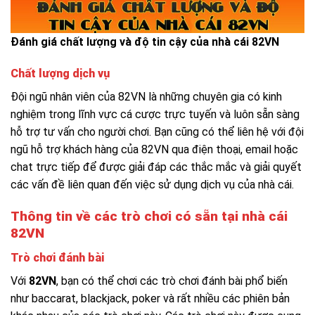
Đánh giá chất lượng và độ tin cậy của nhà cái 82VN
Chất lượng dịch vụ
Đội ngũ nhân viên của 82VN là những chuyên gia có kinh
nghiệm trong lĩnh vực cá cược trực tuyến và luôn sẵn sàng
hỗ trợ tư vấn cho người chơi. Bạn cũng có thể liên hệ với đội
ngũ hỗ trợ khách hàng của 82VN qua điện thoại, email hoặc
chat trực tiếp để được giải đáp các thắc mắc và giải quyết
các vấn đề liên quan đến việc sử dụng dịch vụ của nhà cái.
Thông tin về các trò chơi có sẵn tại nhà cái
82VN
Trò chơi đánh bài
Với
82VN
, bạn có thể chơi các trò chơi đánh bài phổ biến
như baccarat, blackjack, poker và rất nhiều các phiên bản