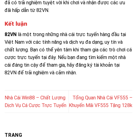
đã có trải nghiệm tuyệt vời khi chơi và nhận được các ưu
đãi hấp dẫn từ 82VN.
Kết luận
82VN
là một trong những nhà cái trực tuyến hàng đầu tại
Việt Nam với các tính năng và dịch vụ đa dạng, uy tín và
chất lượng. Bạn có thể yên tâm khi tham gia các trò chơi cá
cược trực tuyến tại đây. Nếu bạn đang tìm kiếm một nhà
cái đáng tin cậy để tham gia, hãy đăng ký tài khoản tại
82VN để trải nghiệm và cảm nhận.
Nhà Cái Win88 – Chất Lượng
Tổng Quan Nhà Cái VF555 –
Dịch Vụ Cá Cược Trực Tuyến
Khuyến Mãi VF555 Tặng 128k
TRANG