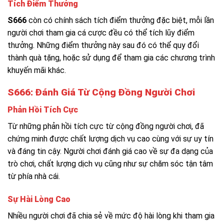
Tích Điểm Thưởng
S666
còn có chính sách tích điểm thưởng đặc biệt, mỗi lần
người chơi tham gia cá cược đều có thể tích lũy điểm
thưởng. Những điểm thưởng này sau đó có thể quy đổi
thành quà tặng, hoặc sử dụng để tham gia các chương trình
khuyến mãi khác.
S666: Đánh Giá Từ Cộng Đồng Người Chơi
Phản Hồi Tích Cực
Từ những phản hồi tích cực từ cộng đồng người chơi, đã
chứng minh được chất lượng dịch vụ cao cùng với sự uy tín
và đáng tin cậy. Người chơi đánh giá cao về sự đa dạng của
trò chơi, chất lượng dịch vụ cũng như sự chăm sóc tận tâm
từ phía nhà cái.
Sự Hài Lòng Cao
Nhiều người chơi đã chia sẻ về mức độ hài lòng khi tham gia