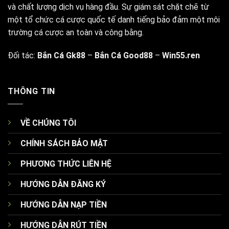
và chất lượng dịch vụ hàng đầu. Sự giám sát chặt chẽ từ
một tổ chức cá cược quốc tế danh tiếng bảo đảm một môi
trường cá cược an toàn và công bằng.
Đối tác:
Bắn Cá Gk88
–
Bắn Cá Good88
–
Win55.ren
THÔNG TIN
VỀ CHÚNG TÔI
CHÍNH SÁCH BẢO MẬT
PHƯƠNG THỨC LIÊN HỆ
HƯỚNG DẪN ĐĂNG KÝ
HƯỚNG DẪN NẠP TIỀN
HƯỚNG DẪN RÚT TIỀN