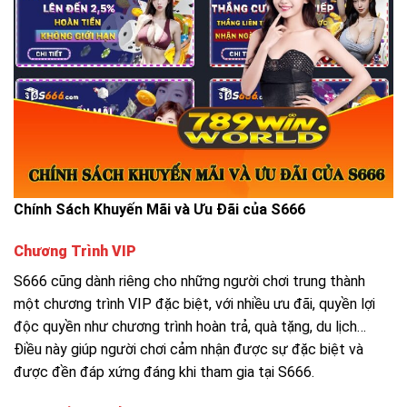
Chính Sách Khuyến Mãi và Ưu Đãi của S666
Chương Trình VIP
S666 cũng dành riêng cho những người chơi trung thành
một chương trình VIP đặc biệt, với nhiều ưu đãi, quyền lợi
độc quyền như chương trình hoàn trả, quà tặng, du lịch…
Điều này giúp người chơi cảm nhận được sự đặc biệt và
được đền đáp xứng đáng khi tham gia tại S666.