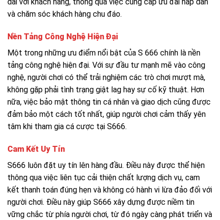
dài với khách hàng, thông qua việc cung cấp ưu đãi hấp dẫn
và chăm sóc khách hàng chu đáo.
Nền Tảng Công Nghệ Hiện Đại
Một trong những ưu điểm nổi bật của S 666 chính là nền
tảng công nghệ hiện đại. Với sự đầu tư mạnh mẽ vào công
nghệ, người chơi có thể trải nghiệm các trò chơi mượt mà,
không gặp phải tình trạng giật lag hay sự cố kỹ thuật. Hơn
nữa, việc bảo mật thông tin cá nhân và giao dịch cũng được
đảm bảo một cách tốt nhất, giúp người chơi cảm thấy yên
tâm khi tham gia cá cược tại S666.
Cam Kết Uy Tín
S666 luôn đặt uy tín lên hàng đầu. Điều này được thể hiện
thông qua việc liên tục cải thiện chất lượng dịch vụ, cam
kết thanh toán đúng hẹn và không có hành vi lừa đảo đối với
người chơi. Điều này giúp S666 xây dựng được niềm tin
vững chắc từ phía người chơi, từ đó ngày càng phát triển và