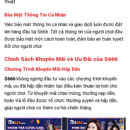
thuật.
Bảo Mật Thông Tin Cá Nhân
Việc bảo mật thông tin cá nhân và giao dịch luôn được đặt
lên hàng đầu tại S666. Tất cả thông tin của người chơi đều
được bảo mật một cách hoàn toàn, đảm bảo an toàn tuyệt
đối cho người chơi.
Chính Sách Khuyến Mãi và Ưu Đãi của S666
Chương Trình Khuyến Mãi Hấp Dẫn
S666
không ngừng đầu tư vào các chương trình khuyến
mãi, ưu đãi hấp dẫn nhằm tạo điều kiện thuận lợi hơn cho
người chơi. Từ khuyến mãi chào mừng, thưởng nạp tiền,
hoàn trả lỗ đều được tổ chức thường xuyên và hấp dẫn,
giúp người chơi có thêm cơ hội chiến thắng.