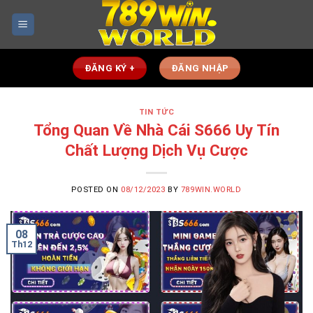
Skip
to
content
ĐĂNG KÝ +
ĐĂNG NHẬP
TIN TỨC
Tổng Quan Về Nhà Cái S666 Uy Tín
Chất Lượng Dịch Vụ Cược
POSTED ON
08/12/2023
BY
789WIN.WORLD
08
Th12