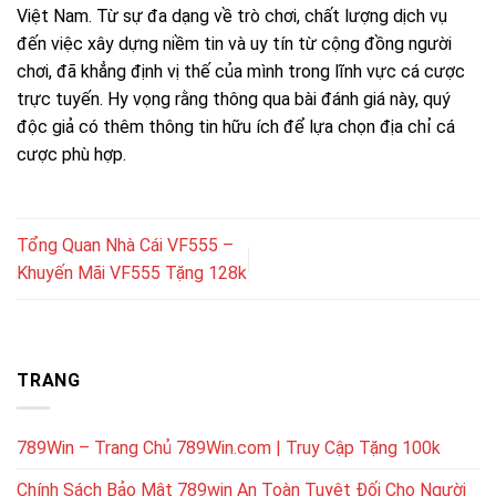
Việt Nam. Từ sự đa dạng về trò chơi, chất lượng dịch vụ
đến việc xây dựng niềm tin và uy tín từ cộng đồng người
chơi, đã khẳng định vị thế của mình trong lĩnh vực cá cược
trực tuyến. Hy vọng rằng thông qua bài đánh giá này, quý
độc giả có thêm thông tin hữu ích để lựa chọn địa chỉ cá
cược phù hợp.
Tổng Quan Nhà Cái VF555 –
Khuyến Mãi VF555 Tặng 128k
TRANG
789Win – Trang Chủ 789Win.com | Truy Cập Tặng 100k
Chính Sách Bảo Mật 789win An Toàn Tuyệt Đối Cho Người