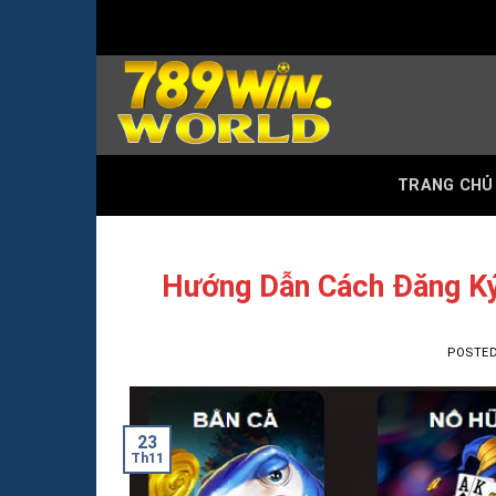
Skip
to
content
TRANG CHỦ
Hướng Dẫn Cách Đăng Ký
POSTE
23
Th11