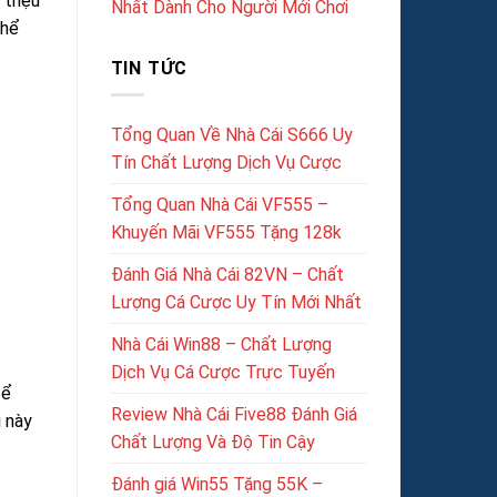
triệu
Nhất Dành Cho Người Mới Chơi
thể
TIN TỨC
Tổng Quan Về Nhà Cái S666 Uy
Tín Chất Lượng Dịch Vụ Cược
Tổng Quan Nhà Cái VF555 –
Khuyến Mãi VF555 Tặng 128k
Đánh Giá Nhà Cái 82VN – Chất
Lượng Cá Cược Uy Tín Mới Nhất
Nhà Cái Win88 – Chất Lượng
Dịch Vụ Cá Cược Trực Tuyến
để
Review Nhà Cái Five88 Đánh Giá
i này
Chất Lượng Và Độ Tin Cậy
Đánh giá Win55 Tặng 55K –