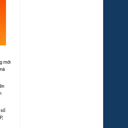
g mới
 mà
ền
m
 số
P,