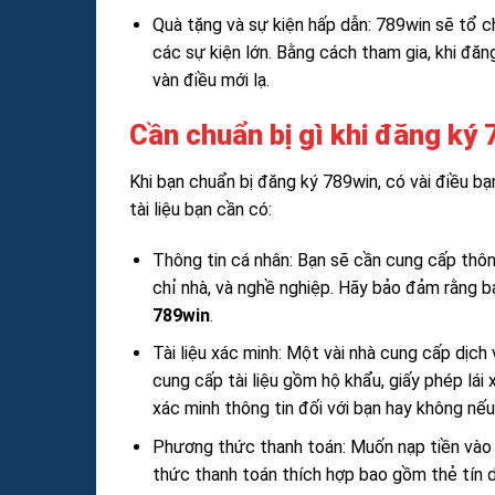
Quà tặng và sự kiện hấp dẫn: 789win sẽ tổ 
các sự kiện lớn. Bằng cách tham gia, khi đăn
vàn điều mới lạ.
Cần chuẩn bị gì khi đăng ký
Khi bạn chuẩn bị đăng ký 789win, có vài điều bạ
tài liệu bạn cần có:
Thông tin cá nhân: Bạn sẽ cần cung cấp thông 
chỉ nhà, và nghề nghiệp. Hãy bảo đảm rằng 
789win
.
Tài liệu xác minh: Một vài nhà cung cấp dịc
cung cấp tài liệu gồm hộ khẩu, giấy phép lá
xác minh thông tin đối với bạn hay không nếu c
Phương thức thanh toán: Muốn nạp tiền vào 
thức thanh toán thích hợp bao gồm thẻ tín d