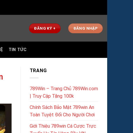
ĐĂNG KÝ +
ĐĂNG NHẬP
HỆ
TIN TỨC
TRANG
n
789Win – Trang Chủ 789Win.com
| Truy Cập Tặng 100k
Chính Sách Bảo Mật 789win An
Toàn Tuyệt Đối Cho Người Chơi
Giới Thiệu 789win Cá Cược Trực