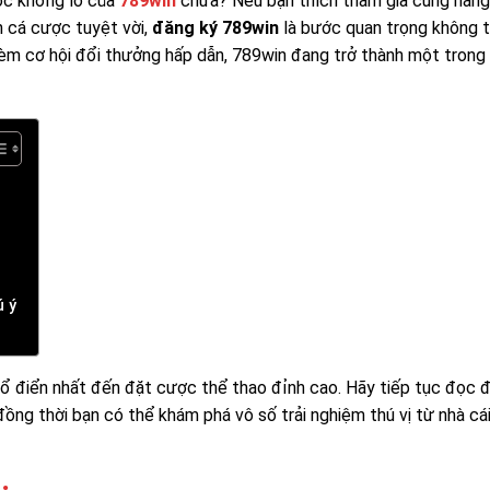
ược khổng lồ của
789win
chưa? Nếu bạn thích tham gia cùng hàng 
n cá cược tuyệt vời,
đăng ký 789win
là bước quan trọng không 
kèm cơ hội đổi thưởng hấp dẫn, 789win đang trở thành một trong
ú ý
 cổ điển nhất đến đặt cược thể thao đỉnh cao. Hãy tiếp tục đọc 
 đồng thời bạn có thể khám phá vô số trải nghiệm thú vị từ nhà cá